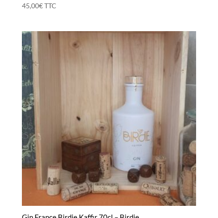
45,00
€
TTC
Gin France Birdie Kaffir 70cl – Birdie