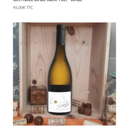
45,00
€
TTC