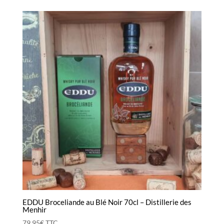
EDDU Broceliande au Blé Noir 70cl – Distillerie des
Menhir
79,95
€
TTC