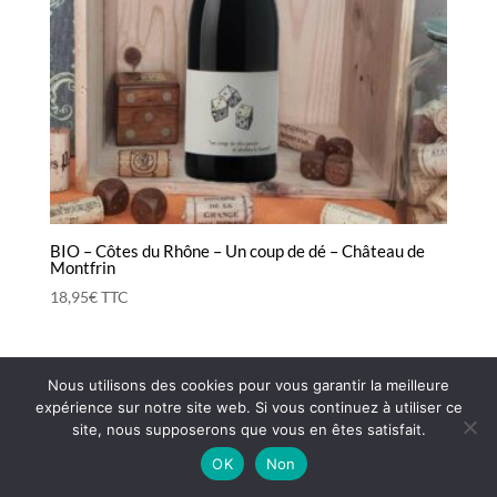
BIO – Côtes du Rhône – Un coup de dé – Château de
Montfrin
18,95
€
TTC
Nous utilisons des cookies pour vous garantir la meilleure
CGV
Mentions légales
Contact
expérience sur notre site web. Si vous continuez à utiliser ce
LIVRAISON OFFERTE dès 85€ d’achats
site, nous supposerons que vous en êtes satisfait.
OK
Non