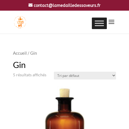
contact@lamedailledessaveurs.fr
Accueil
/ Gin
Gin
5 résultats affichés