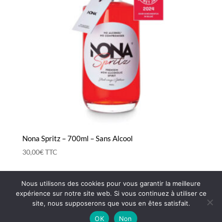
Nona Spritz – 700ml – Sans Alcool
30,00
€
TTC
Nous utilisons des cookies pour vous garantir la meilleure
expérience sur notre site web. Si vous continuez à utiliser ce
CGV
Mentions légales
Contact
site, nous supposerons que vous en êtes satisfait.
LIVRAISON OFFERTE dès 85€ d’achats
OK
Non