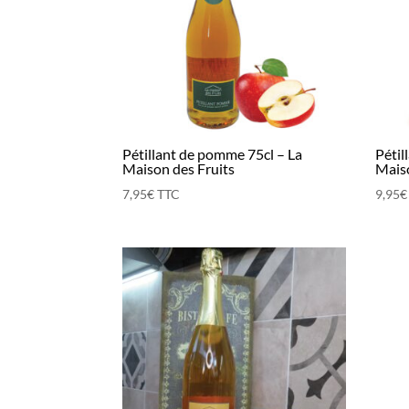
Pétillant de pomme 75cl – La
Pétil
Maison des Fruits
Maiso
7,95
€
TTC
9,95
€