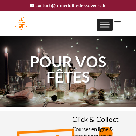
contact@lamedailledessaveurs.fr
POUR VOS
FÊTES
Click & Collect
Courses en ligne &
retrait en magasin