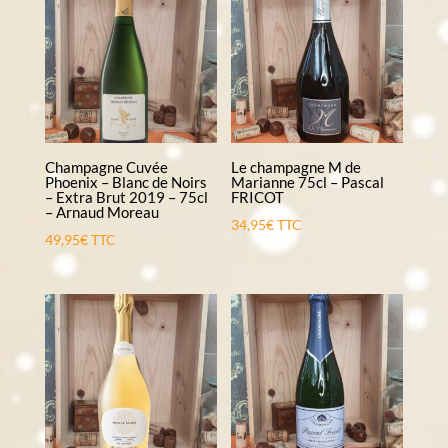
Champagne Cuvée
Le champagne M de
Phoenix – Blanc de Noirs
Marianne 75cl – Pascal
– Extra Brut 2019 – 75cl
FRICOT
– Arnaud Moreau
34,95
€
TTC
49,95
€
TTC