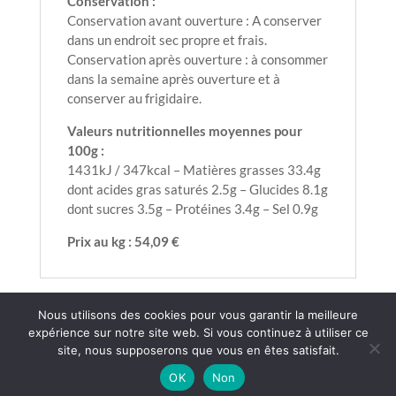
Conservation :
Conservation avant ouverture : A conserver
dans un endroit sec propre et frais.
Conservation après ouverture : à consommer
dans la semaine après ouverture et à
conserver au frigidaire.
Valeurs nutritionnelles moyennes pour
100g :
1431kJ / 347kcal – Matières grasses 33.4g
dont acides gras saturés 2.5g – Glucides 8.1g
dont sucres 3.5g – Protéines 3.4g – Sel 0.9g
Prix au kg : 54,09 €
Nous utilisons des cookies pour vous garantir la meilleure
expérience sur notre site web. Si vous continuez à utiliser ce
CGV
Mentions légales
Contact
site, nous supposerons que vous en êtes satisfait.
LIVRAISON OFFERTE dès 85€ d’achats
OK
Non