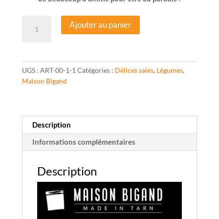
quantité
Ajouter au panier
de
Petit
Pot
Apéro
UGS :
ART-00-1-1
Catégories :
Délices salés
,
Légumes
,
-
Maison Bigand
Lentilles
Corail,
pignons
&
Description
curry
-
Informations complémentaires
110g
-
Description
Maison
Bigand