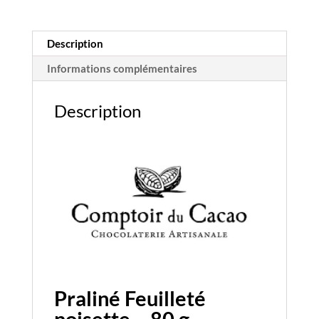
g
-
Comptoir
Description
du
cacao
Informations complémentaires
Description
Praliné Feuilleté
noisette –
80 g