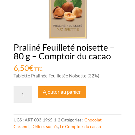
Praliné Feuilleté noisette –
80 g – Comptoir du cacao
6,50
€
TTC
Tablette Pralinée Feuilletée Noisette (32%)
quantité
Ajouter au panier
de
Praliné
Feuilleté
noisette
UGS :
ART-003-1965-1-2
Catégories :
Chocolat -
-
Caramel
,
Délices sucrés
,
Le Comptoir du cacao
80