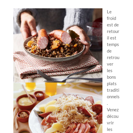
Le
froid
est de
retour
il est
temps
de
retrou
ver
les
bons
plats
traditi
onnels
.
Venez
décou
vrir
les