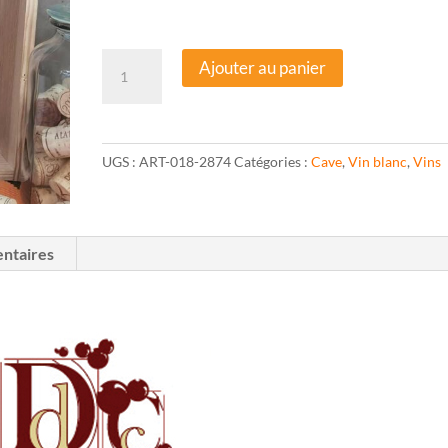
quantité
Ajouter au panier
de
L'Originelle
2022
-
UGS :
ART-018-2874
Catégories :
Cave
,
Vin blanc
,
Vins
75cl
-
Domaine
de
ntaires
la
Chaise