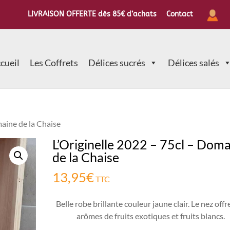
LIVRAISON OFFERTE dès 85€ d’achats
Contact
cueil
Les Coffrets
Délices sucrés
Délices salés
maine de la Chaise
L’Originelle 2022 – 75cl – Dom
de la Chaise
13,95
€
TTC
Belle robe brillante couleur jaune clair. Le nez offr
arômes de fruits exotiques et fruits blancs.