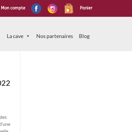
Mon compte
Panier
La cave
Nos partenaires
Blog
022
 des
d’une
belle