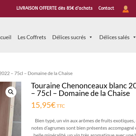
LIVRAISON OFFERTE dès 85€ d’achats
Contact
cueil
Les Coffrets
Délices sucrés
Délices salés
2022 – 75cl – Domaine de la Chaise
Touraine Chenonceaux blanc 2
– 75cl – Domaine de la Chaise
15,95
€
TTC
Bien typé, un vin aux arômes de fruits exotiques,
notes d’agrumes sont bien présentes accompagné 
belle minéralité, un vin très aromatique avec une 