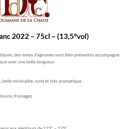
anc 2022 –
75cl – (13,5°vol)
xotiques, des notes d’agrumes sont bien présentes accompagné
ique avec une belle longueur.
, belle minéralité, rond et très aromatique
oissons, fromages
 servi aux alentours de 11°C – 12°C