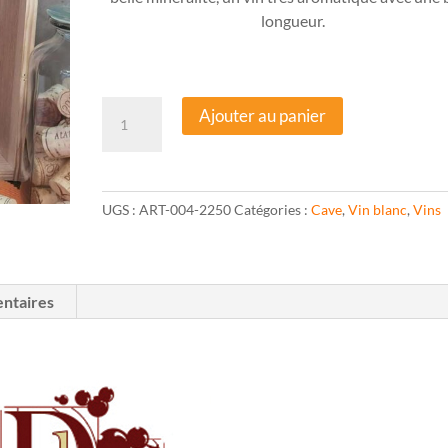
longueur.
quantité
Ajouter au panier
de
Touraine
Chenonceaux
blanc
UGS :
ART-004-2250
Catégories :
Cave
,
Vin blanc
,
Vins
2022
-
75cl
-
ntaires
Domaine
de
la
Chaise