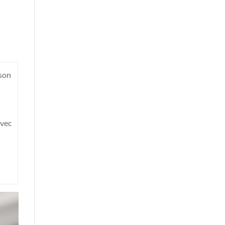
sson
vec