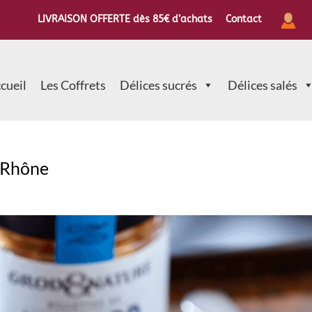
LIVRAISON OFFERTE dès 85€ d’achats
Contact
cueil
Les Coffrets
Délices sucrés
Délices salés
u Rhône