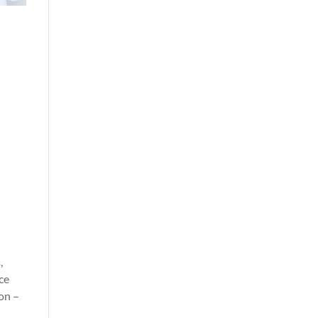
,
ce
on –