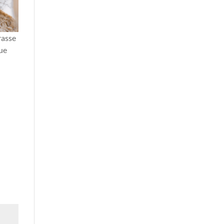
rasse
que