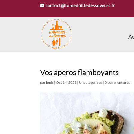
contact@lamedailledessaveurs.fr
Ac
Vos apéros flamboyants
par
lmds
|
Oct 14, 2021
|
Uncategorized
|
0 commentaires